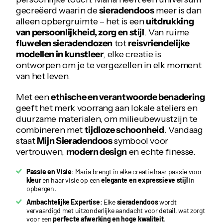
gecreëerd waarin de
sieradendoos
meer is dan
alleen opbergruimte – het is een
uitdrukking
van persoonlijkheid, zorg en stijl
. Van ruime
fluwelen sieradendozen
tot
reisvriendelijke
modellen in kunstleer
, elke creatie is
ontworpen om je te vergezellen in elk moment
van het leven.
Met een
ethische en verantwoorde benadering
geeft het merk voorrang aan lokale ateliers en
duurzame materialen, om milieubewustzijn te
combineren met
tijdloze schoonheid
. Vandaag
staat
Mijn Sieradendoos
symbool voor
vertrouwen,
modern design
en echte finesse.
Passie en Visie
: Maria brengt in elke creatie haar passie voor
kleur
en haar visie op een
elegante en expressieve stijl
in
opbergen.
Ambachtelijke Expertise
: Elke
sieradendoos
wordt
vervaardigd met uitzonderlijke aandacht voor detail, wat zorgt
voor een
perfecte afwerking en hoge kwaliteit
.