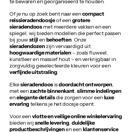
te bewaren en georganiseerd te houden.
Of je nu op zoek bent naar een
compact
reissieradendoosje
of een
grotere
sieradendoos
met meerdere vakken en een
spiegel, wij bieden modellen die perfect passen
bij jouw
stijl
en
behoeften
. Onze
sieradendozen
zijn vervaardigd uit
hoogwaardige materialen
– zoals fluweel,
kunstleer en massief hout – en verkrijgbaar in
zorgvuldig geselecteerde kleuren voor een
verfijnde uitstraling
.
Elke
sieradendoos
is
doordacht ontworpen
,
met een
zachte binnenkant
,
slimme indelingen
en
elegante details
die zorgen voor een
luxe
ervaring
telkens je het doosje opent.
Voor een
vlotte en veilige online winkelervaring
bieden wij
snelle levering
,
duidelijke
productbeschrijvingen
en een
klantenservice