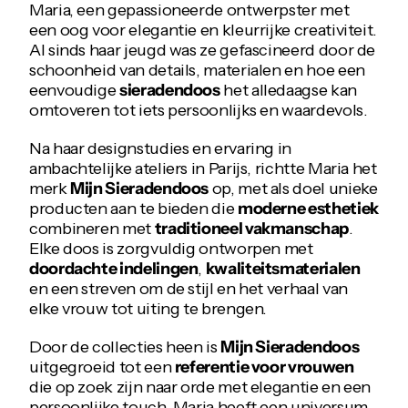
Maria, een gepassioneerde ontwerpster met
een oog voor elegantie en kleurrijke creativiteit.
Al sinds haar jeugd was ze gefascineerd door de
schoonheid van details, materialen en hoe een
eenvoudige
sieradendoos
het alledaagse kan
omtoveren tot iets persoonlijks en waardevols.
Na haar designstudies en ervaring in
ambachtelijke ateliers in Parijs, richtte Maria het
merk
Mijn Sieradendoos
op, met als doel unieke
producten aan te bieden die
moderne esthetiek
combineren met
traditioneel vakmanschap
.
Elke doos is zorgvuldig ontworpen met
doordachte indelingen
,
kwaliteitsmaterialen
en een streven om de stijl en het verhaal van
elke vrouw tot uiting te brengen.
Door de collecties heen is
Mijn Sieradendoos
uitgegroeid tot een
referentie voor vrouwen
die op zoek zijn naar orde met elegantie en een
persoonlijke touch. Maria heeft een universum