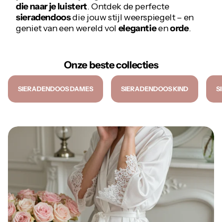
die naar je luistert
. Ontdek de perfecte
sieradendoos
die jouw stijl weerspiegelt – en
geniet van een wereld vol
elegantie
en
orde
.
Onze beste collecties
SIERADENDOOS DAMES
SIERADENDOOS KIND
S