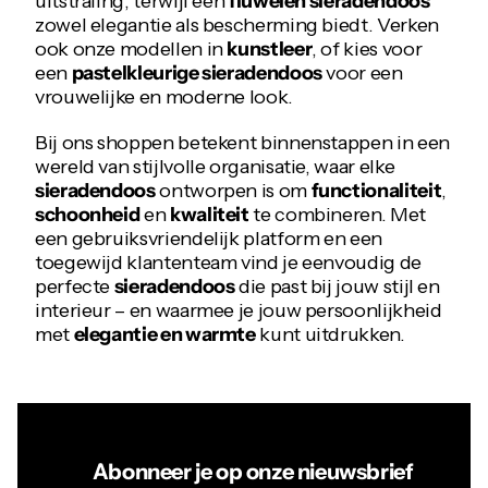
uitstraling, terwijl een
fluwelen sieradendoos
zowel elegantie als bescherming biedt. Verken
ook onze modellen in
kunstleer
, of kies voor
een
pastelkleurige sieradendoos
voor een
vrouwelijke en moderne look.
Bij ons shoppen betekent binnenstappen in een
wereld van stijlvolle organisatie, waar elke
sieradendoos
ontworpen is om
functionaliteit
,
schoonheid
en
kwaliteit
te combineren. Met
een gebruiksvriendelijk platform en een
toegewijd klantenteam vind je eenvoudig de
perfecte
sieradendoos
die past bij jouw stijl en
interieur – en waarmee je jouw persoonlijkheid
met
elegantie en warmte
kunt uitdrukken.
Abonneer je op onze nieuwsbrief