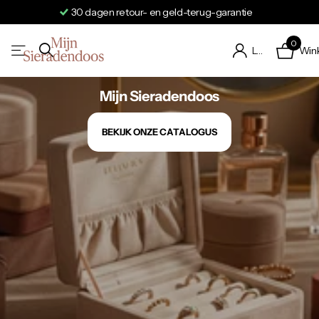
Verzending binnen 24 tot 48 uur
0
Win
Login
Mijn Sieradendoos
BEKIJK ONZE CATALOGUS